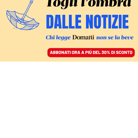
ACCEDI
SFOGLIA IL GIORNALE
/
ABBONATI
IL RITO DEL PRESENTE OGNI 7 GENNAIO
Dietro Acca Larentia:
l’ambiguità di FdI sulle