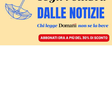
ACCEDI
SFOGLIA IL GIORNALE
/
ABBONATI
CIELI AGITATI
La Romania: «Il drone è
russo, ecco le prove».
Quel patto non scritto