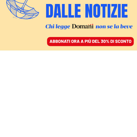
ACCEDI
SFOGLIA IL GIORNALE
/
ABBONATI
VERSO IL SUMMIT NATO
Merz va ad Ankara come
capofila della difesa
europea. E taglia il