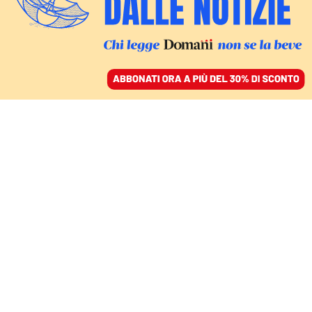
ACCEDI
SFOGLIA IL GIORNALE
/
ABBONATI
G7 E DIPENDENZE TECH
Luna di miele a
Versailles. Ma dietro
l’unità tra Trump e l’Ue
c’è un nuovo ricatto tech