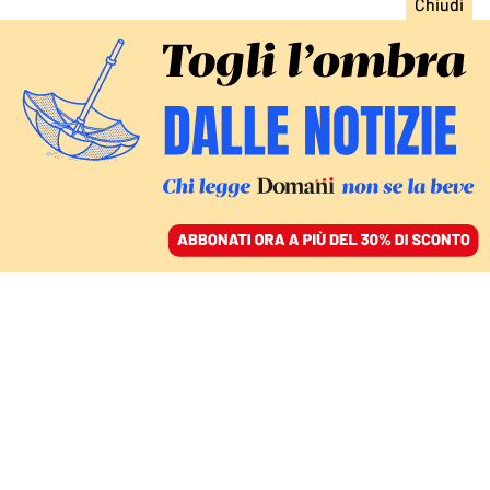
ACCEDI
SFOGLIA IL GIORNALE
/
ABBONATI
CONFERENZA SUL FUTURO DELL’EUROPA
Un social “libero” per