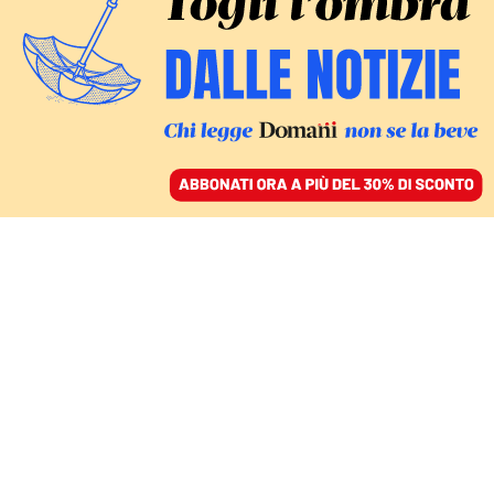
ACCEDI
SFOGLIA IL GIORNALE
/
ABBONATI
FASCISTI SUI MONTI
Fratelli d’Italia ha fatto
nominare il prof vicino