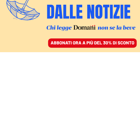
ACCEDI
SFOGLIA IL GIORNALE
/
ABBONATI
COVID-19
Gli errori italiani e i
problemi internazionali
che stanno rallentando