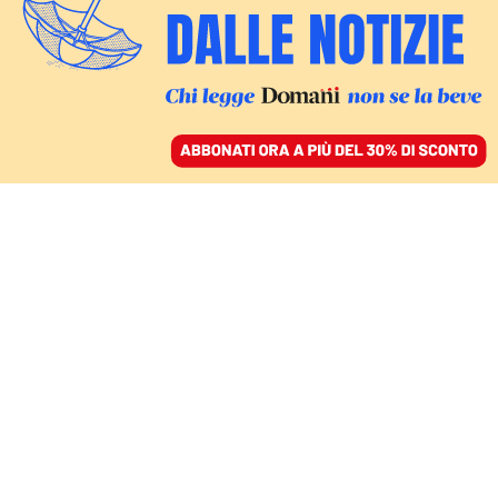
ACCEDI
SFOGLIA IL GIORNALE
/
ABBONATI
STILE DA CAMPAGNA ELETTORALE
Salvini avverte
Vannacci: «Fuori dalla
Lega il nulla». Su