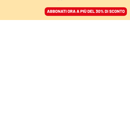
ACCEDI
SFOGLIA IL GIORNALE
/
ABBONATI
ITALIA
L'autopsia: Attanasio e
Iacovacci morti in
scontro a fuoco, non
esecuzione
GIUNIO PANARELLI
24 febbraio 2021 • 10:56