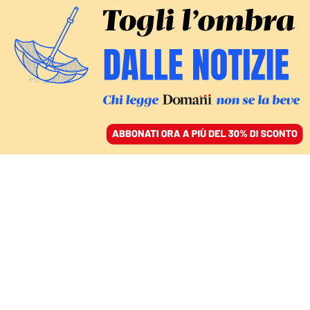
ACCEDI
SFOGLIA IL GIORNALE
/
ABBONATI
UN MODERATO ANOMALO
Botte a destra e sinistra,