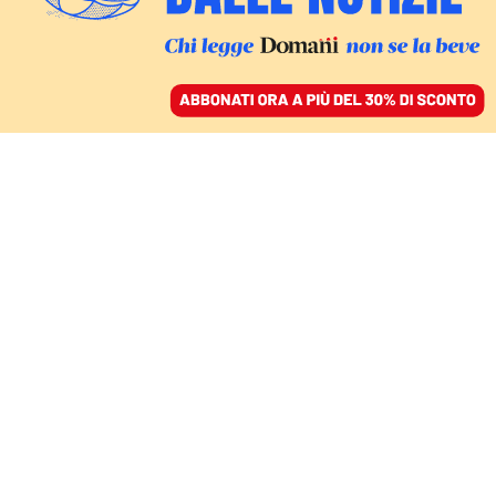
ACCEDI
SFOGLIA IL GIORNALE
/
ABBONATI
ITALIA
Il Censis certifica le
disuguaglianze tra
regioni e la diminuzione
di medici e infermieri