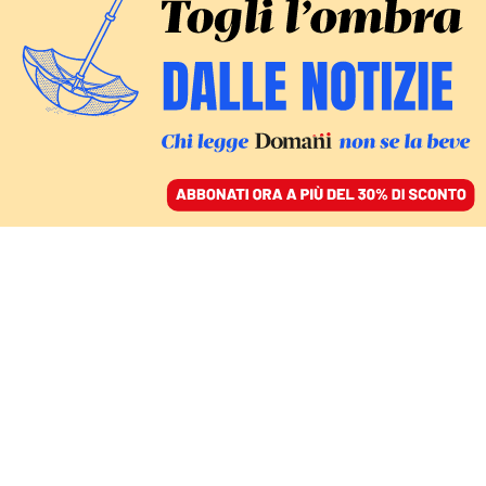
ACCEDI
SFOGLIA IL GIORNALE
/
ABBONATI
IL CASO DEI REFERENDUM
Così la personalizzazione
di Amato indebolisce la