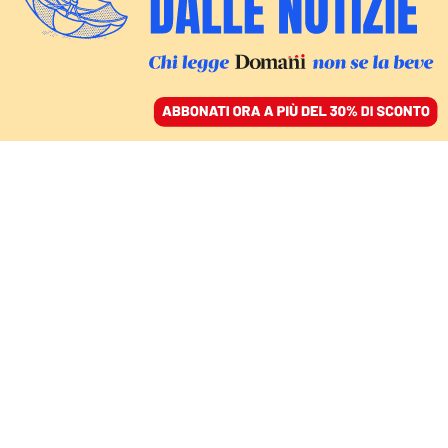
ACCEDI
SFOGLIA IL GIORNALE
/
ABBONATI
LE PARTITE DEL CAMPIONATO
Dazn e Serie A:
disservizi e i problemi,
perché non si
risolveranno tanto