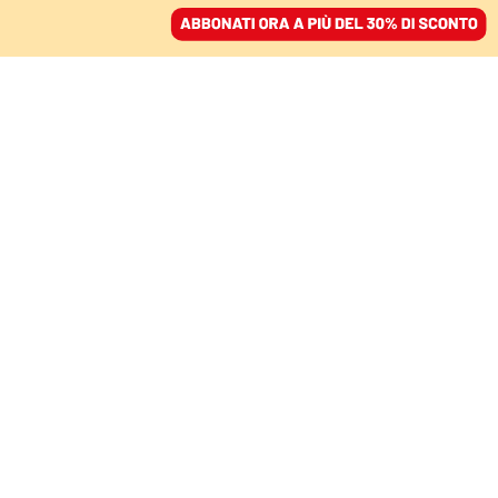
ACCEDI
SFOGLIA IL GIORNALE
/
ABBONATI
ITALIA
Il governo della caccia:
incentivi al
bracconaggio e rischi
per la biodiversità
RUDI BRESSA
21 giugno 2024 • 19:50