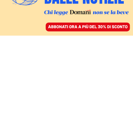
ACCEDI
SFOGLIA IL GIORNALE
/
ABBONATI
LA NEW ENTRY ALLA CAMERA
Soldi pubblici per
comprarsi la villa sul
Garda, Alberto Di Rubba
entra a Montecitorio con