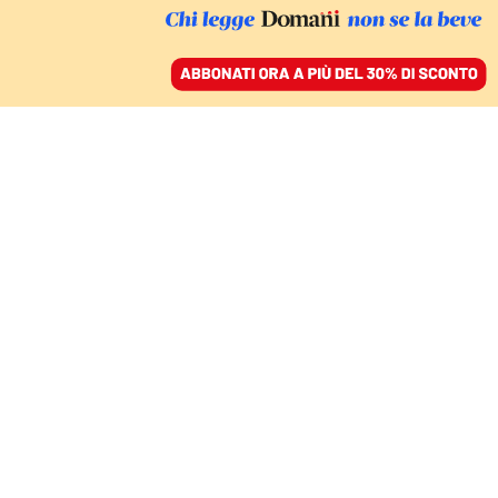
ACCEDI
SFOGLIA IL GIORNALE
/
ABBONATI
TUTTO IL SAPERE, NESSUNA RELAZIONE
Ho l’ansia? Lo dico a
ChatGpt. Quei ragazzi
lasciati soli dagli adulti
GIUSEPPE PASSALACQUA
01 febbraio 2026 • 17:49