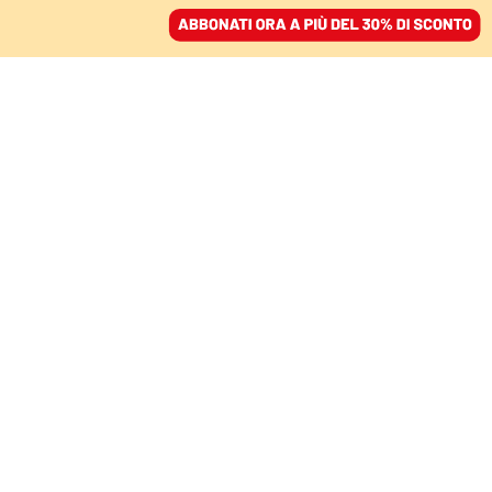
ACCEDI
SFOGLIA IL GIORNALE
/
ABBONATI
GLI ULTRAS BRIANZOLI: «QUI SI LAVORA»
Tra spalti e politica,
autogol Furgiuele sui
tifosi del Monza
LISA DI GIUSEPPE
31 maggio 2026 • 23:59
Segui Domani su Google