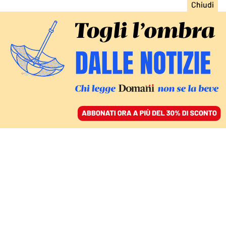
ACCEDI
SFOGLIA IL GIORNALE
/
ABBONATI
MENO POLITICA E PIÙ AFFARI
Dopo i sauditi, anche i