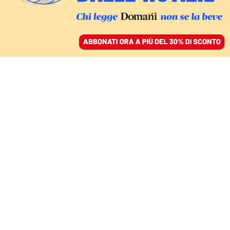
ACCEDI
SFOGLIA IL GIORNALE
/
ABBONATI
ITALIA
Energia, crisi e deficit: il
governo resta diviso sul
Patto di stabilità
SIMONE ALLIVA