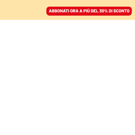
ACCEDI
SFOGLIA IL GIORNALE
/
ABBONATI
ITALIA
Fabio Fazio è il prodotto
della televisione del
“pasto fisso”
STEFANO BALASSONE
15 maggio 2023 • 20:09