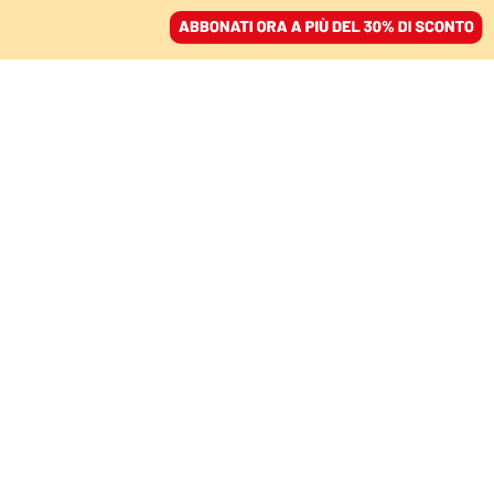
ACCEDI
SFOGLIA IL GIORNALE
/
ABBONATI
ITALIA
Caltagirone e l’attacco a
Generali: dietro la difesa
del risparmio gli
interessi degli amici di
Meloni
VITTORIO MALAGUTTI