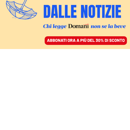
ACCEDI
SFOGLIA IL GIORNALE
/
ABBONATI
ITALIA
Inchiesta Fanpage,
Meloni: «Metodi da
regime, chiedo a