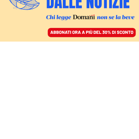
ACCEDI
SFOGLIA IL GIORNALE
/
ABBONATI
ITALIA
Il caso Salis al
parlamento Ue. Nordio
lavora per i domiciliari
GIULIA MERLO