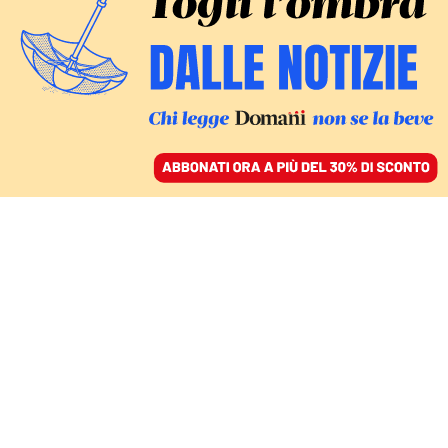
ACCEDI
SFOGLIA IL GIORNALE
/
ABBONATI
ITALIA
Il dilemma di Moratti:
attacco frontale al Pd o