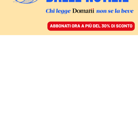
ACCEDI
SFOGLIA IL GIORNALE
/
ABBONATI
ITALIA
Il Pd chiede la
commissione d’accesso
antimafia a Caivano
VANESSA RICCIARDI