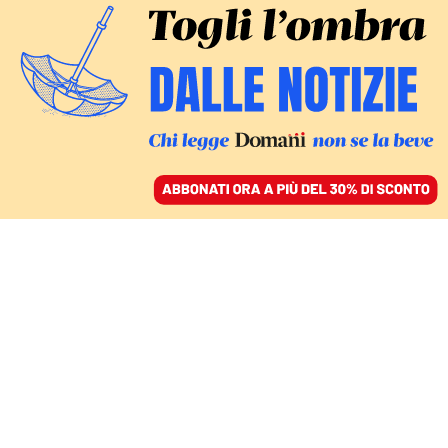
ACCEDI
SFOGLIA IL GIORNALE
/
ABBONATI
ITALIA
La terza missione è la
strada per impedire che