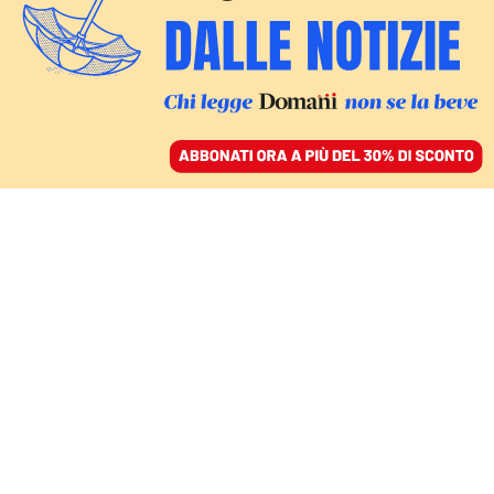
ACCEDI
SFOGLIA IL GIORNALE
/
ABBONATI
ITALIA
L’egemonia senza
interpreti, la cultura di
destra è una parodia