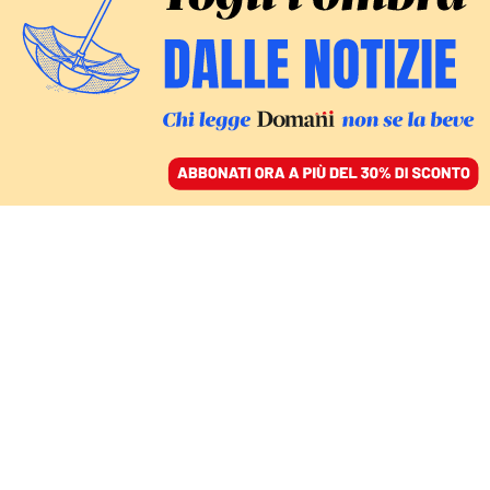
ACCEDI
SFOGLIA IL GIORNALE
/
ABBONATI
LA CAMPAGNA D’AUTUNNO
Letta ripristina la festa
dell’Unità, valanga rosa