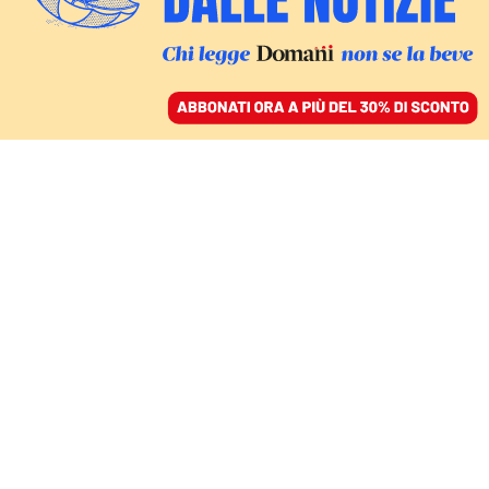
ACCEDI
SFOGLIA IL GIORNALE
/
ABBONATI
VERSO LE ELEZIONI
Mezze verità sulla legge
elettorale. I giallorossi
litigano sul Rosatellum
DANIELA PREZIOSI