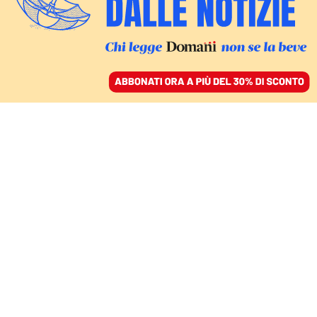
ACCEDI
SFOGLIA IL GIORNALE
/
ABBONATI
ITALIA
Moratti con la falce e
martello stampati sulla
fronte. L’attacco della