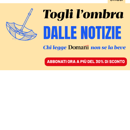
ACCEDI
SFOGLIA IL GIORNALE
/
ABBONATI
ITALIA
«Nemico del regime»,