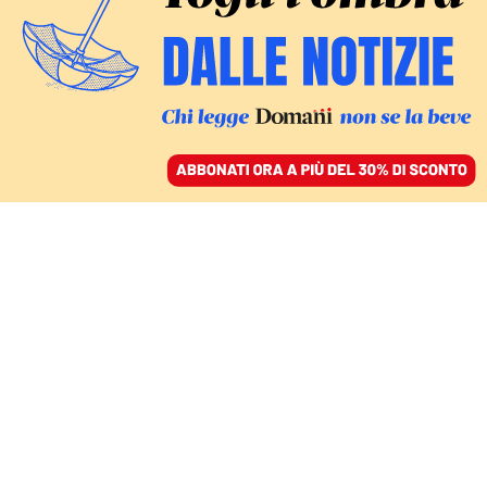
ACCEDI
SFOGLIA IL GIORNALE
/
ABBONATI
ITALIA
Quel finanziamento
della Drass srl al partito