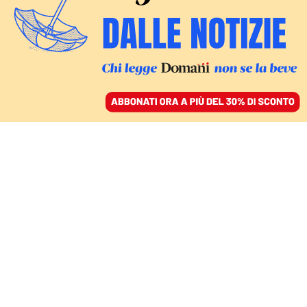
ACCEDI
SFOGLIA IL GIORNALE
/
ABBONATI
RAZZA POLTRONA
Il check-up sui futuri
influencer:
monitoraggio Rai sulle