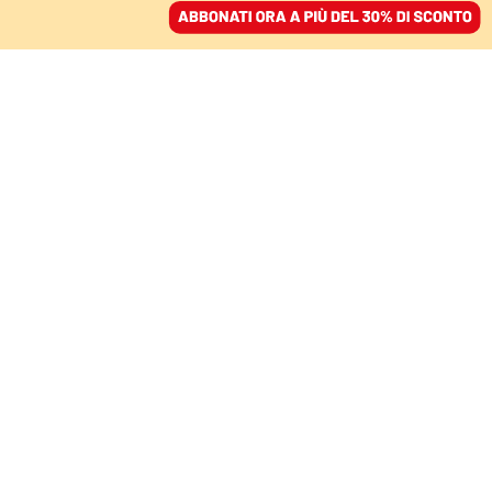
ACCEDI
SFOGLIA IL GIORNALE
/
ABBONATI
ITALIA
Rino Formica, 99 anni
senza paura: «Usano la
legge elettorale come
Acerbo. L’obiettivo è
smontare la
Costituzione»