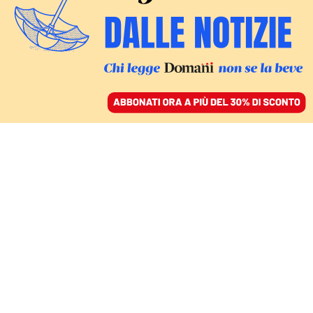
ACCEDI
SFOGLIA IL GIORNALE
/
ABBONATI
ITALIA
In Elly Schlein si
rispecchia l’identità
perduta del Pd