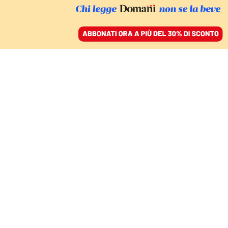
ACCEDI
SFOGLIA IL GIORNALE
/
ABBONATI
RELAZIONI PERICOLOSE
Spiegazioni o
dimissioni. Ora Renzi
non ha più scuse
EMILIANO FITTIPALDI
28 febbraio 2021 • 10:33