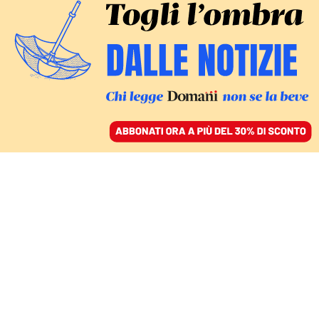
ACCEDI
SFOGLIA IL GIORNALE
/
ABBONATI
ITALIA
Stati troppo generali: tra
i 5 Stelle non comanda