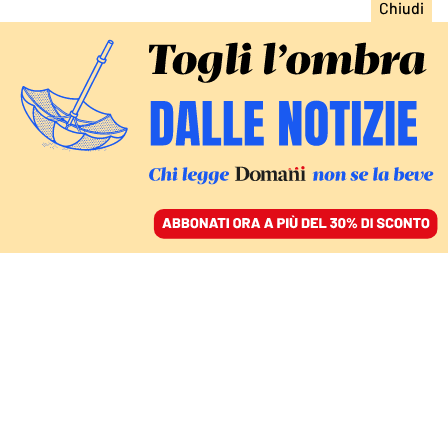
ACCEDI
SFOGLIA IL GIORNALE
/
ABBONATI
L’ASSALTO ALLA CGIL ARRIVA IN EUROPA
Lega e FdI si rifiutano di