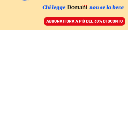
ACCEDI
SFOGLIA IL GIORNALE
/
ABBONATI
SARÀ LUI IL SUCCESSORE DI SALVINI?
Vita, opera e ascesa
leghista di Massimiliano
Fedriga
DAVIDE MARIA DE LUCA
17 settembre 2021 • 20:50