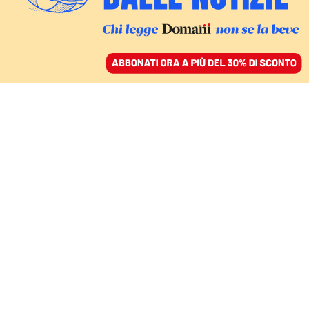
ACCEDI
SFOGLIA IL GIORNALE
/
ABBONATI
I RISULTATI ELETTORALI
Elezioni storiche in
Irlanda del Nord,
vincono i nazionalisti
dello Sinn féin