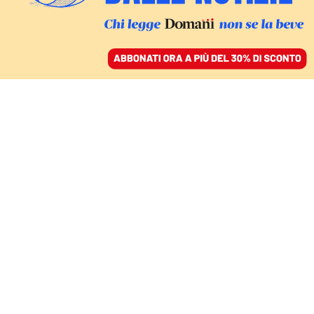
ACCEDI
SFOGLIA IL GIORNALE
/
ABBONATI
L’IMBARAZZO DI RUBIO
Cuba, spari su una barca
con esuli armati dagli
Usa. Una mini Baia dei
Porci?