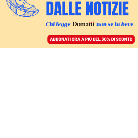
ACCEDI
SFOGLIA IL GIORNALE
/
ABBONATI
MONDO
Epstein, bufera
Mandelson, Starmer
umiliato: ecco chi sono i