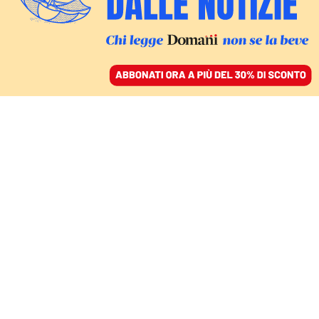
ACCEDI
SFOGLIA IL GIORNALE
/
ABBONATI
MONDO
Esplosione Beirut: le
mani di siriani e russi
dietro il nitrato di
ammonio