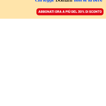
ACCEDI
SFOGLIA IL GIORNALE
/
ABBONATI
MONDO
Droni, caccia e panzer:
l’offensiva finale di
Israele per “spianare” la
Striscia
BIANCA SENATORE