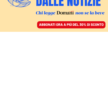
ACCEDI
SFOGLIA IL GIORNALE
/
ABBONATI
MONDO
Gli europei vedono
male la Cina. L’Italia è
l’eccezione d’occidente
ALESSANDRO ALBANA