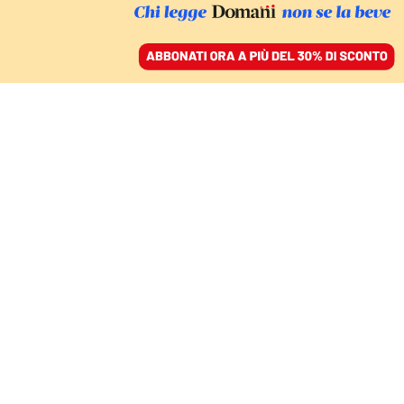
ACCEDI
SFOGLIA IL GIORNALE
/
ABBONATI
MONDO
L’opposizione entra nel
governo di
guerra. Israele ammassa
soldati al confine con
Gaza