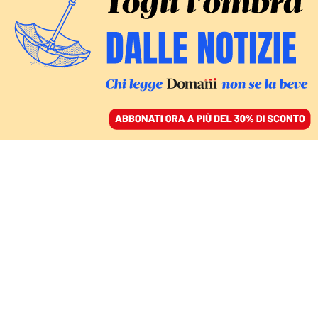
ACCEDI
SFOGLIA IL GIORNALE
/
ABBONATI
MONDO
Il fondatore di Alibaba,
Jack Ma è ricomparso