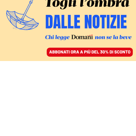
ACCEDI
SFOGLIA IL GIORNALE
/
ABBONATI
MONDO
Il numero due di Hamas
ucciso a Beirut. Un