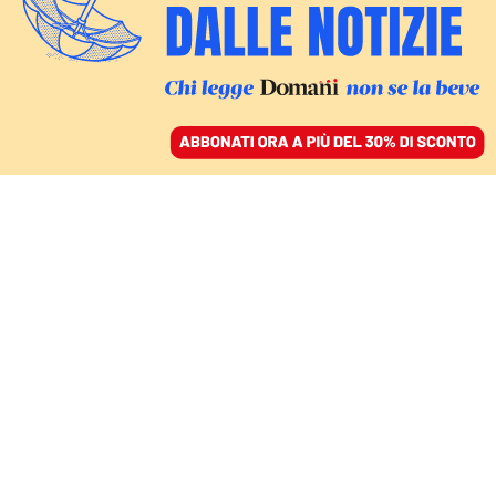
ACCEDI
SFOGLIA IL GIORNALE
/
ABBONATI
SENZA VIA D’USCITA
In Sudan la guerra si
eterna e devasta l’hub
sul mar Rosso