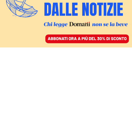
ACCEDI
SFOGLIA IL GIORNALE
/
ABBONATI
MONDO
Israele usa la fame
come arma di guerra.
Anche l’Ue attacca: